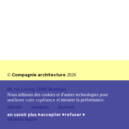
mentions légales
Compagnie architecture
©
2026
88, rue Lecocq 33000 Bordeaux
Nous utilisons des cookies et d'autres technologies pour
admin@compagnie-archi.fr
améliorer votre expérience et mesurer la performance.
linkedin
instagram
facebook
en savoir plus
accepter
refuser
mentions légales