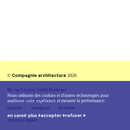
mentions légales
Compagnie architecture
©
2026
88, rue Lecocq 33000 Bordeaux
Nous utilisons des cookies et d'autres technologies pour
admin@compagnie-archi.fr
améliorer votre expérience et mesurer la performance.
linkedin
instagram
facebook
en savoir plus
accepter
refuser
mentions légales