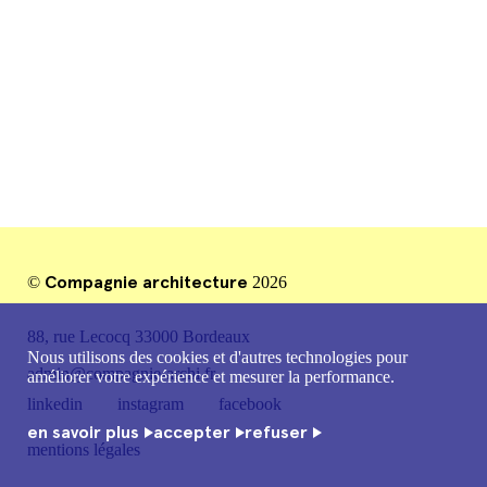
mentions légales
Compagnie architecture
©
2026
88, rue Lecocq 33000 Bordeaux
Nous utilisons des cookies et d'autres technologies pour
admin@compagnie-archi.fr
améliorer votre expérience et mesurer la performance.
linkedin
instagram
facebook
en savoir plus
accepter
refuser
mentions légales