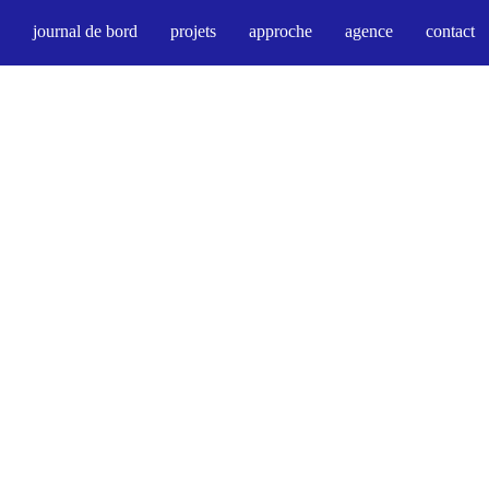
Compagnie
journal de bord
projets
approche
agence
contact
architecture