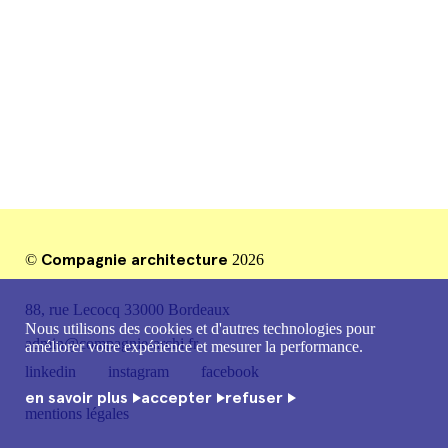
mentions légales
Compagnie architecture
©
2026
88, rue Lecocq 33000 Bordeaux
Nous utilisons des cookies et d'autres technologies pour
admin@compagnie-archi.fr
améliorer votre expérience et mesurer la performance.
linkedin
instagram
facebook
en savoir plus
accepter
refuser
mentions légales