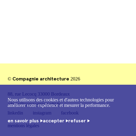
mentions légales
Compagnie architecture
©
2026
88, rue Lecocq 33000 Bordeaux
Nous utilisons des cookies et d'autres technologies pour
admin@compagnie-archi.fr
améliorer votre expérience et mesurer la performance.
linkedin
instagram
facebook
en savoir plus
accepter
refuser
mentions légales