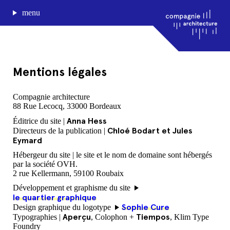
menu
Mentions légales
journal de bord
Compagnie architecture
88 Rue Lecocq, 33000 Bordeaux
projets
approche
Anna Hess
Éditrice du site |
agence
Chloé Bodart et Jules
Directeurs de la publication |
Eymard
Compagnie architecture
Hébergeur du site | le site et le nom de domaine sont hébergés
par la société OVH.
88, rue Lecocq 33000 Bordeaux
admin@compagnie-archi.fr
2 rue Kellermann, 59100 Roubaix
linkedin
instagram
facebook
Développement et graphisme du site
mentions légales
le quartier graphique
Sophie Cure
Design graphique du logotype
Aperçu
Tiempos
Typographies |
, Colophon +
, Klim Type
Foundry