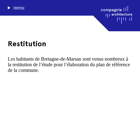
menu
Restitution
journal de bord
Les habitants de Bretagne-de-Marsan sont venus nombreux à
la restitution de l’étude pour l’élaboration du plan de référence
projets
de la commune.
approche
agence
Compagnie architecture
88, rue Lecocq 33000 Bordeaux
admin@compagnie-archi.fr
linkedin
instagram
facebook
mentions légales