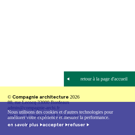
Compagnie architecture
©
2026
88, rue Lecocq 33000 Bordeaux
admin@compagnie-archi.fr
Nous utilisons des cookies et d'autres technologies pour
linkedin
instagram
facebook
améliorer votre expérience et mesurer la performance.
en savoir plus
accepter
refuser
mentions légales