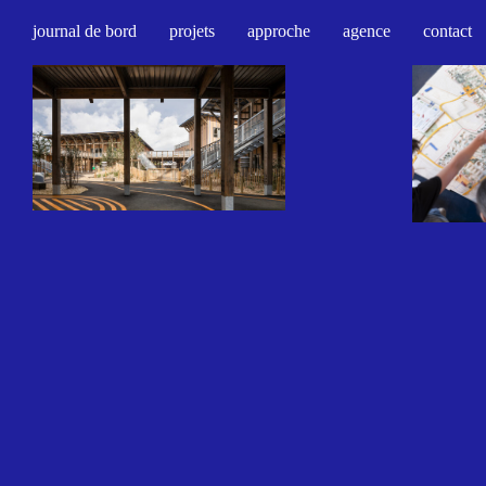
Compagnie
journal de bord
projets
approche
agence
contact
architecture