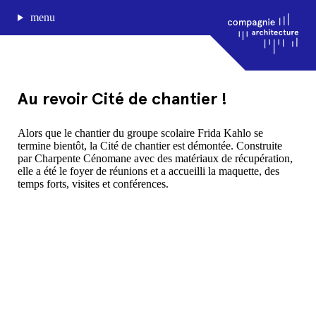
menu
Au revoir Cité de chantier !
journal de bord
Alors que le chantier du groupe scolaire Frida Kahlo se
termine bientôt, la Cité de chantier est démontée. Construite
projets
par Charpente Cénomane avec des matériaux de récupération,
approche
elle a été le foyer de réunions et a accueilli la maquette, des
agence
temps forts, visites et conférences.
Compagnie architecture
88, rue Lecocq 33000 Bordeaux
admin@compagnie-archi.fr
linkedin
instagram
facebook
mentions légales