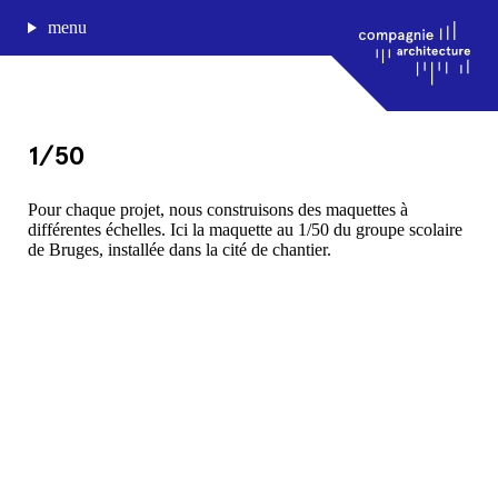
menu
1/50
journal de bord
Pour chaque projet, nous construisons des maquettes à
différentes échelles. Ici la maquette au 1/50 du groupe scolaire
projets
de Bruges, installée dans la cité de chantier.
approche
agence
Compagnie architecture
88, rue Lecocq 33000 Bordeaux
admin@compagnie-archi.fr
linkedin
instagram
facebook
mentions légales