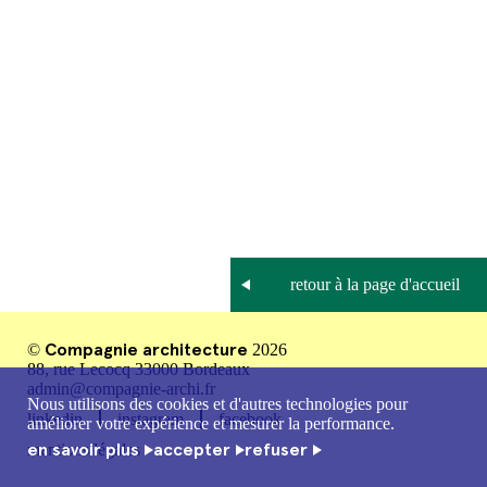
Compagnie architecture
©
2026
88, rue Lecocq 33000 Bordeaux
admin@compagnie-archi.fr
Nous utilisons des cookies et d'autres technologies pour
linkedin
instagram
facebook
améliorer votre expérience et mesurer la performance.
en savoir plus
accepter
refuser
mentions légales