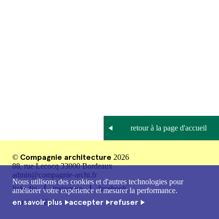
Compagnie architecture
©
2026
88, rue Lecocq 33000 Bordeaux
admin@compagnie-archi.fr
Nous utilisons des cookies et d'autres technologies pour
linkedin
instagram
facebook
améliorer votre expérience et mesurer la performance.
en savoir plus
accepter
refuser
mentions légales