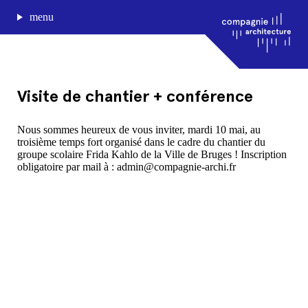
menu
Visite de chantier + conférence
journal de bord
Nous sommes heureux de vous inviter, mardi 10 mai, au
troisième temps fort organisé dans le cadre du chantier du
projets
groupe scolaire Frida Kahlo de la Ville de Bruges ! Inscription
approche
obligatoire par mail à : admin@compagnie-archi.fr
agence
Compagnie architecture
88, rue Lecocq 33000 Bordeaux
admin@compagnie-archi.fr
linkedin
instagram
facebook
mentions légales