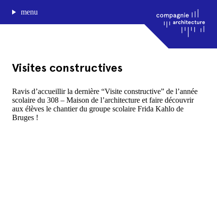
menu
Visites constructives
journal de bord
Ravis d’accueillir la dernière “Visite constructive” de l’année
scolaire du 308 – Maison de l’architecture et faire découvrir
projets
aux élèves le chantier du groupe scolaire Frida Kahlo de
approche
Bruges !
agence
Compagnie architecture
88, rue Lecocq 33000 Bordeaux
admin@compagnie-archi.fr
linkedin
instagram
facebook
mentions légales