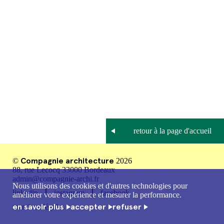
Compagnie architecture
©
2026
88, rue Lecocq 33000 Bordeaux
admin@compagnie-archi.fr
Nous utilisons des cookies et d'autres technologies pour
linkedin
instagram
facebook
améliorer votre expérience et mesurer la performance.
en savoir plus
accepter
refuser
mentions légales