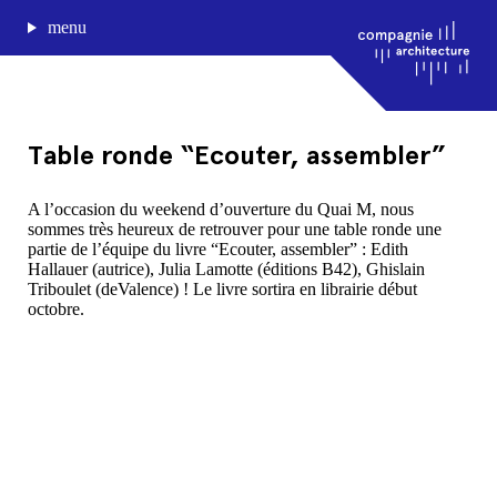
menu
Table ronde “Ecouter, assembler”
journal de bord
A l’occasion du weekend d’ouverture du Quai M, nous
sommes très heureux de retrouver pour une table ronde une
projets
partie de l’équipe du livre “Ecouter, assembler” : Edith
approche
Hallauer (autrice), Julia Lamotte (éditions B42), Ghislain
agence
Triboulet (deValence) ! Le livre sortira en librairie début
octobre.
Compagnie architecture
88, rue Lecocq 33000 Bordeaux
admin@compagnie-archi.fr
linkedin
instagram
facebook
mentions légales