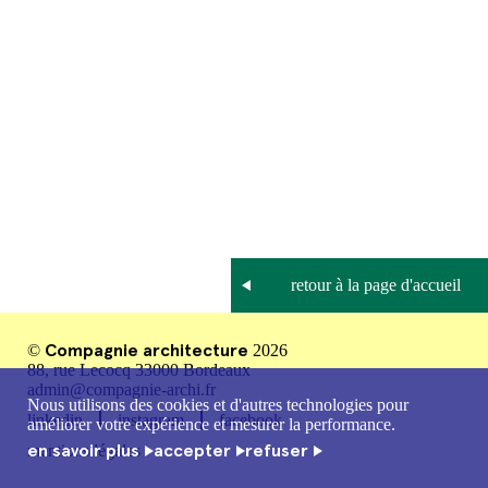
Compagnie architecture
©
2026
88, rue Lecocq 33000 Bordeaux
admin@compagnie-archi.fr
Nous utilisons des cookies et d'autres technologies pour
linkedin
instagram
facebook
améliorer votre expérience et mesurer la performance.
en savoir plus
accepter
refuser
mentions légales