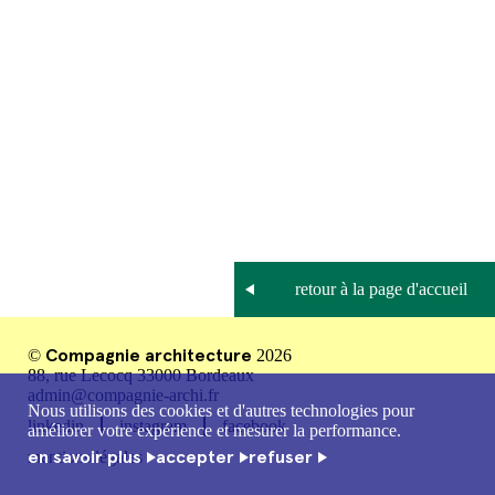
Compagnie architecture
©
2026
88, rue Lecocq 33000 Bordeaux
admin@compagnie-archi.fr
Nous utilisons des cookies et d'autres technologies pour
linkedin
instagram
facebook
améliorer votre expérience et mesurer la performance.
en savoir plus
accepter
refuser
mentions légales