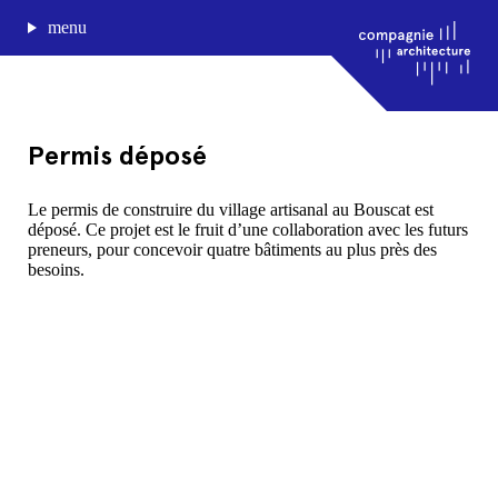
menu
Permis déposé
journal de bord
Le permis de construire du village artisanal au Bouscat est
déposé. Ce projet est le fruit d’une collaboration avec les futurs
projets
preneurs, pour concevoir quatre bâtiments au plus près des
approche
besoins.
agence
Compagnie architecture
88, rue Lecocq 33000 Bordeaux
admin@compagnie-archi.fr
linkedin
instagram
facebook
mentions légales