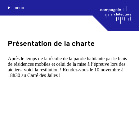
menu
Présentation de la charte
journal de bord
Après le temps de la récolte de la parole habitante par le biais
de résidences mobiles et celui de la mise à l’épreuve lors des
projets
ateliers, voici la restitution ! Rendez-vous le 10 novembre à
approche
18h30 au Carré des Jalles !
agence
Compagnie architecture
88, rue Lecocq 33000 Bordeaux
admin@compagnie-archi.fr
linkedin
instagram
facebook
mentions légales