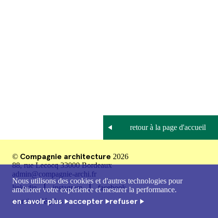
Compagnie architecture
©
2026
88, rue Lecocq 33000 Bordeaux
admin@compagnie-archi.fr
Nous utilisons des cookies et d'autres technologies pour
linkedin
instagram
facebook
améliorer votre expérience et mesurer la performance.
en savoir plus
accepter
refuser
mentions légales