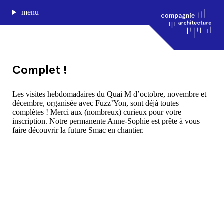
menu
Complet !
journal de bord
Les visites hebdomadaires du Quai M d’octobre, novembre et
décembre, organisée avec Fuzz’Yon, sont déjà toutes
projets
complètes ! Merci aux (nombreux) curieux pour votre
approche
inscription. Notre permanente Anne-Sophie est prête à vous
agence
faire découvrir la future Smac en chantier.
Compagnie architecture
88, rue Lecocq 33000 Bordeaux
admin@compagnie-archi.fr
linkedin
instagram
facebook
mentions légales