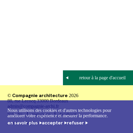
Compagnie architecture
©
2026
88, rue Lecocq 33000 Bordeaux
admin@compagnie-archi.fr
Nous utilisons des cookies et d'autres technologies pour
linkedin
instagram
facebook
améliorer votre expérience et mesurer la performance.
en savoir plus
accepter
refuser
mentions légales