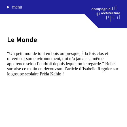
menu
Le Monde
journal de bord
“Un petit monde tout en bois ou presque, à la fois clos et
ouvert sur son environnement, qui n’a jamais la même
projets
apparence selon l’endroit depuis lequel on le regarde.” Belle
approche
surprise ce matin en découvrant l’article d’Isabelle Regnier sur
agence
le groupe scolaire Frida Kahlo !
Compagnie architecture
88, rue Lecocq 33000 Bordeaux
admin@compagnie-archi.fr
linkedin
instagram
facebook
mentions légales