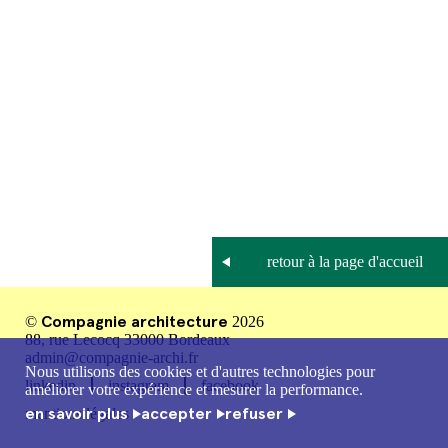
Compagnie architecture
©
2026
88, rue Lecocq 33000 Bordeaux
admin@compagnie-archi.fr
Nous utilisons des cookies et d'autres technologies pour
linkedin
instagram
facebook
améliorer votre expérience et mesurer la performance.
en savoir plus
accepter
refuser
mentions légales