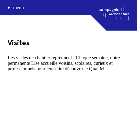
menu
Visites
journal de bord
Les visites de chantier reprennent ! Chaque semaine, notre
permanente Lise accueille voisins, scolaires, curieux et
projets
professionnels pour leur faire découvrir le Quai M.
approche
agence
Compagnie architecture
88, rue Lecocq 33000 Bordeaux
admin@compagnie-archi.fr
linkedin
instagram
facebook
mentions légales