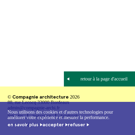
Compagnie architecture
©
2026
88, rue Lecocq 33000 Bordeaux
admin@compagnie-archi.fr
Nous utilisons des cookies et d'autres technologies pour
linkedin
instagram
facebook
améliorer votre expérience et mesurer la performance.
en savoir plus
accepter
refuser
mentions légales