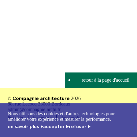
Compagnie architecture
©
2026
88, rue Lecocq 33000 Bordeaux
admin@compagnie-archi.fr
Nous utilisons des cookies et d'autres technologies pour
linkedin
instagram
facebook
améliorer votre expérience et mesurer la performance.
en savoir plus
accepter
refuser
mentions légales