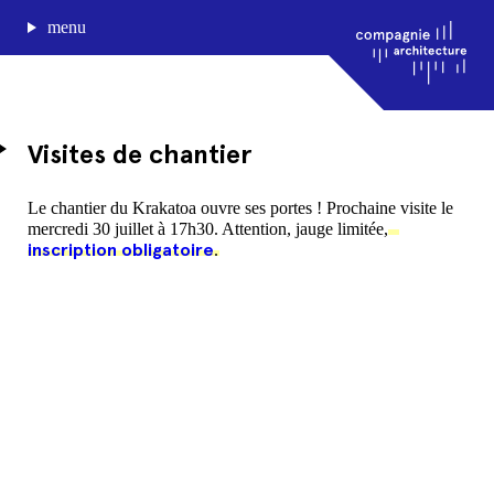
menu
Visites de chantier
journal de bord
Le chantier du Krakatoa ouvre ses portes ! Prochaine visite le
mercredi 30 juillet à 17h30. Attention, jauge limitée,
projets
inscription obligatoire
.
approche
agence
Compagnie architecture
88, rue Lecocq 33000 Bordeaux
admin@compagnie-archi.fr
linkedin
instagram
facebook
mentions légales