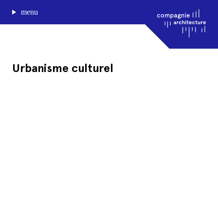
menu
Urbanisme culturel
journal de bord
projets
approche
agence
Compagnie architecture
88, rue Lecocq 33000 Bordeaux
admin@compagnie-archi.fr
linkedin
instagram
facebook
mentions légales