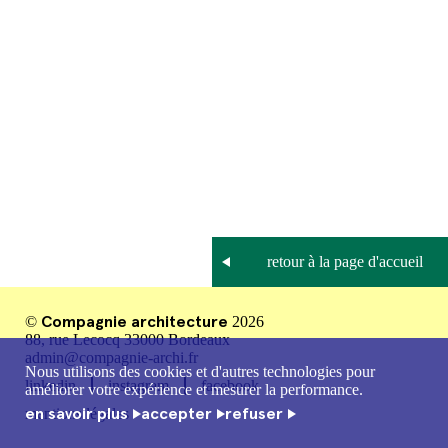
Compagnie architecture
©
2026
88, rue Lecocq 33000 Bordeaux
admin@compagnie-archi.fr
Nous utilisons des cookies et d'autres technologies pour
linkedin
instagram
facebook
améliorer votre expérience et mesurer la performance.
en savoir plus
accepter
refuser
mentions légales