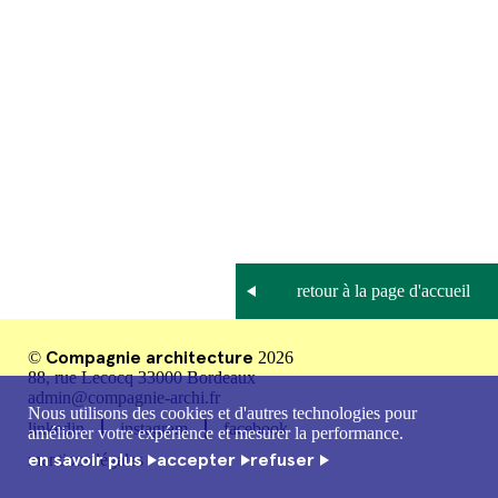
Compagnie architecture
©
2026
88, rue Lecocq 33000 Bordeaux
admin@compagnie-archi.fr
Nous utilisons des cookies et d'autres technologies pour
linkedin
instagram
facebook
améliorer votre expérience et mesurer la performance.
en savoir plus
accepter
refuser
mentions légales