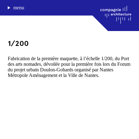
menu
1/200
journal de bord
Fabrication de la première maquette, à l’échelle 1/200, du Port
des arts nomades, dévoilée pour la première fois lors du Forum
projets
du projet urbain Doulon-Gohards organisé par Nantes
approche
Métropole Aménagement et la Ville de Nantes.
agence
Compagnie architecture
88, rue Lecocq 33000 Bordeaux
admin@compagnie-archi.fr
linkedin
instagram
facebook
mentions légales