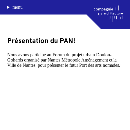
menu
Présentation du PAN!
journal de bord
Nous avons participé au Forum du projet urbain Doulon-
Gohards organisé par Nantes Métropole Aménagement et la
projets
Ville de Nantes, pour présenter le futur Port des arts nomades.
approche
agence
Compagnie architecture
88, rue Lecocq 33000 Bordeaux
admin@compagnie-archi.fr
linkedin
instagram
facebook
mentions légales