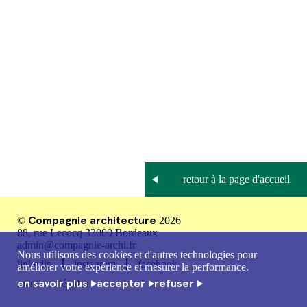
Compagnie architecture
©
2026
88, rue Lecocq 33000 Bordeaux
admin@compagnie-archi.fr
Nous utilisons des cookies et d'autres technologies pour
linkedin
instagram
facebook
améliorer votre expérience et mesurer la performance.
en savoir plus
accepter
refuser
mentions légales