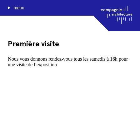
menu
Première visite
journal de bord
Nous vous donnons rendez-vous tous les samedis à 16h pour
une visite de l’exposition
projets
approche
agence
Compagnie architecture
88, rue Lecocq 33000 Bordeaux
admin@compagnie-archi.fr
linkedin
instagram
facebook
mentions légales