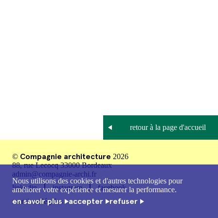
Compagnie architecture
©
2026
88, rue Lecocq 33000 Bordeaux
admin@compagnie-archi.fr
Nous utilisons des cookies et d'autres technologies pour
linkedin
instagram
facebook
améliorer votre expérience et mesurer la performance.
en savoir plus
accepter
refuser
mentions légales