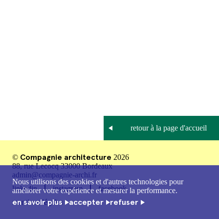
Compagnie architecture
©
2026
88, rue Lecocq 33000 Bordeaux
admin@compagnie-archi.fr
Nous utilisons des cookies et d'autres technologies pour
linkedin
instagram
facebook
améliorer votre expérience et mesurer la performance.
en savoir plus
accepter
refuser
mentions légales