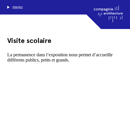
menu
Visite scolaire
journal de bord
La permanence dans l’exposition nous permet d’accueillir
différents publics, petits et grands.
projets
approche
agence
Compagnie architecture
88, rue Lecocq 33000 Bordeaux
admin@compagnie-archi.fr
linkedin
instagram
facebook
mentions légales