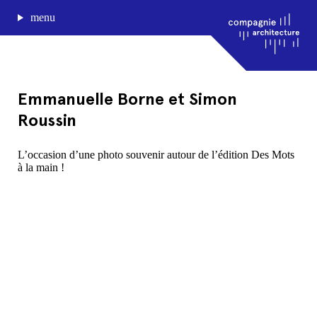
menu
Emmanuelle Borne et Simon
Roussin
journal de bord
projets
L’occasion d’une photo souvenir autour de l’édition Des Mots
approche
à la main !
agence
Compagnie architecture
88, rue Lecocq 33000 Bordeaux
admin@compagnie-archi.fr
linkedin
instagram
facebook
mentions légales