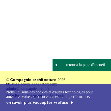
Compagnie architecture
©
2026
88, rue Lecocq 33000 Bordeaux
admin@compagnie-archi.fr
Nous utilisons des cookies et d'autres technologies pour
linkedin
instagram
facebook
améliorer votre expérience et mesurer la performance.
en savoir plus
accepter
refuser
mentions légales