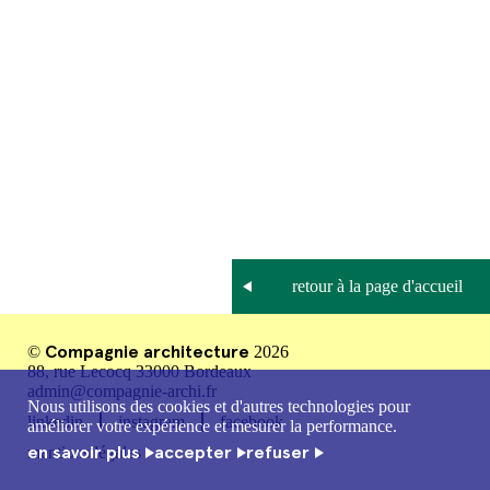
Compagnie architecture
©
2026
88, rue Lecocq 33000 Bordeaux
admin@compagnie-archi.fr
Nous utilisons des cookies et d'autres technologies pour
linkedin
instagram
facebook
améliorer votre expérience et mesurer la performance.
en savoir plus
accepter
refuser
mentions légales