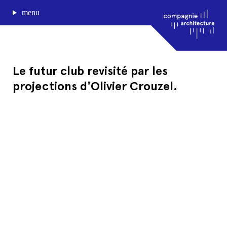
menu
Le futur club revisité par les
projections d'Olivier Crouzel.
journal de bord
projets
approche
agence
Compagnie architecture
88, rue Lecocq 33000 Bordeaux
admin@compagnie-archi.fr
linkedin
instagram
facebook
mentions légales