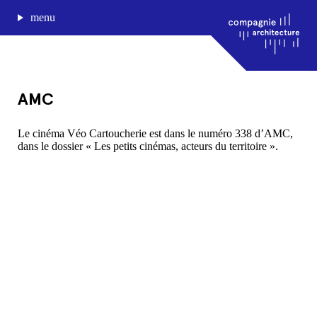
menu
AMC
journal de bord
Le cinéma Véo Cartoucherie est dans le numéro 338 d’AMC,
dans le dossier « Les petits cinémas, acteurs du territoire ».
projets
approche
agence
Compagnie architecture
88, rue Lecocq 33000 Bordeaux
admin@compagnie-archi.fr
linkedin
instagram
facebook
mentions légales