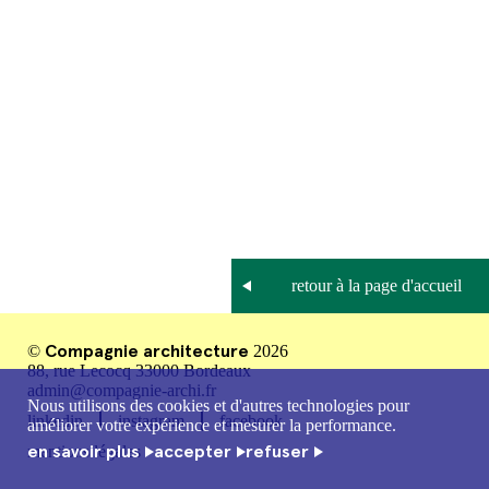
Compagnie architecture
©
2026
88, rue Lecocq 33000 Bordeaux
admin@compagnie-archi.fr
Nous utilisons des cookies et d'autres technologies pour
linkedin
instagram
facebook
améliorer votre expérience et mesurer la performance.
en savoir plus
accepter
refuser
mentions légales