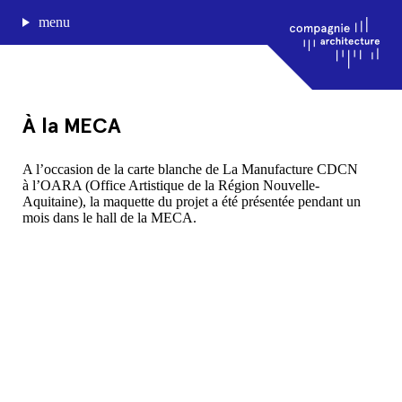
menu
À la MECA
journal de bord
A l’occasion de la carte blanche de La Manufacture CDCN
à l’OARA (Office Artistique de la Région Nouvelle-
projets
Aquitaine), la maquette du projet a été présentée pendant un
approche
mois dans le hall de la MECA.
agence
Compagnie architecture
88, rue Lecocq 33000 Bordeaux
admin@compagnie-archi.fr
linkedin
instagram
facebook
mentions légales