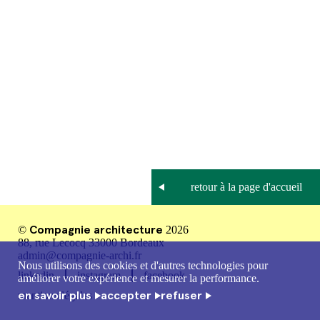
Compagnie architecture
©
2026
88, rue Lecocq 33000 Bordeaux
admin@compagnie-archi.fr
Nous utilisons des cookies et d'autres technologies pour
linkedin
instagram
facebook
améliorer votre expérience et mesurer la performance.
en savoir plus
accepter
refuser
mentions légales