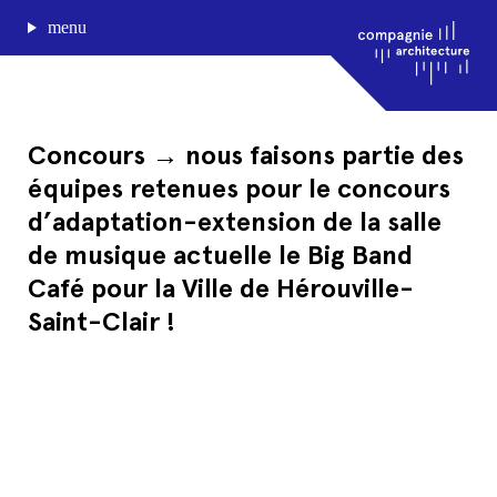
menu
Concours → nous faisons partie des
équipes retenues pour le concours
journal de bord
d’adaptation-extension de la salle
projets
de musique actuelle le Big Band
approche
agence
Café pour la Ville de Hérouville-
Saint-Clair !
Compagnie architecture
88, rue Lecocq 33000 Bordeaux
admin@compagnie-archi.fr
linkedin
instagram
facebook
mentions légales