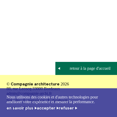
Compagnie architecture
©
2026
88, rue Lecocq 33000 Bordeaux
admin@compagnie-archi.fr
Nous utilisons des cookies et d'autres technologies pour
linkedin
instagram
facebook
améliorer votre expérience et mesurer la performance.
en savoir plus
accepter
refuser
mentions légales