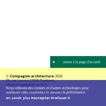
Compagnie architecture
©
2026
88, rue Lecocq 33000 Bordeaux
admin@compagnie-archi.fr
Nous utilisons des cookies et d'autres technologies pour
linkedin
instagram
facebook
améliorer votre expérience et mesurer la performance.
en savoir plus
accepter
refuser
mentions légales