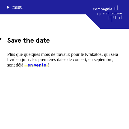
menu
Save the date
journal de bord
Plus que quelques mois de travaux pour le Krakatoa, qui sera
livré en juin : les premières dates de concert, en septembre,
projets
en vente
sont déjà
!
approche
agence
Compagnie architecture
88, rue Lecocq 33000 Bordeaux
admin@compagnie-archi.fr
linkedin
instagram
facebook
mentions légales