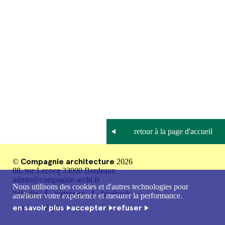
Compagnie architecture
©
2026
88, rue Lecocq 33000 Bordeaux
admin@compagnie-archi.fr
Nous utilisons des cookies et d'autres technologies pour
linkedin
instagram
facebook
améliorer votre expérience et mesurer la performance.
en savoir plus
accepter
refuser
mentions légales