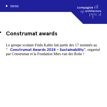
menu
Construmat awards
journal de bord
Le groupe scolaire Frida Kahlo fait partie des 17 nominés au
Construmat Awards 2024 – Sustainability
“
”, organisé
projets
par Construmat et la Fondation Mies van der Rohe !
approche
agence
Compagnie architecture
88, rue Lecocq 33000 Bordeaux
admin@compagnie-archi.fr
linkedin
instagram
facebook
mentions légales