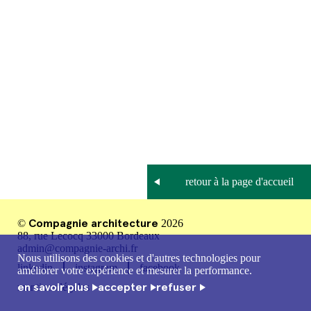
Compagnie architecture
©
2026
88, rue Lecocq 33000 Bordeaux
admin@compagnie-archi.fr
Nous utilisons des cookies et d'autres technologies pour
linkedin
instagram
facebook
améliorer votre expérience et mesurer la performance.
en savoir plus
accepter
refuser
mentions légales