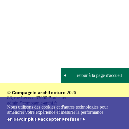
Compagnie architecture
©
2026
88, rue Lecocq 33000 Bordeaux
admin@compagnie-archi.fr
Nous utilisons des cookies et d'autres technologies pour
linkedin
instagram
facebook
améliorer votre expérience et mesurer la performance.
en savoir plus
accepter
refuser
mentions légales