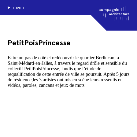
menu
PetitPoisPrincesse
journal de bord
Faire un pas de côté et redécouvrir le quartier Berlincan, à
Saint-Médard-en-Jalles, à travers le regard drôle et sensible du
projets
collectif PetitPoisPrincesse, tandis que l’étude de
approche
requalification de cette entrée de ville se poursuit. Après 5 jours
agence
de résidence,les 3 artistes ont mis en scène leurs ressentis en
vidéos, paroles, cancans et jeux de mots.
Compagnie architecture
88, rue Lecocq 33000 Bordeaux
admin@compagnie-archi.fr
linkedin
instagram
facebook
mentions légales