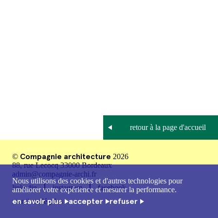
Compagnie architecture
©
2026
88, rue Lecocq 33000 Bordeaux
admin@compagnie-archi.fr
Nous utilisons des cookies et d'autres technologies pour
linkedin
instagram
facebook
améliorer votre expérience et mesurer la performance.
en savoir plus
accepter
refuser
mentions légales