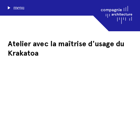
menu
Atelier avec la maîtrise d'usage du
Krakatoa
journal de bord
projets
approche
agence
Compagnie architecture
88, rue Lecocq 33000 Bordeaux
admin@compagnie-archi.fr
linkedin
instagram
facebook
mentions légales