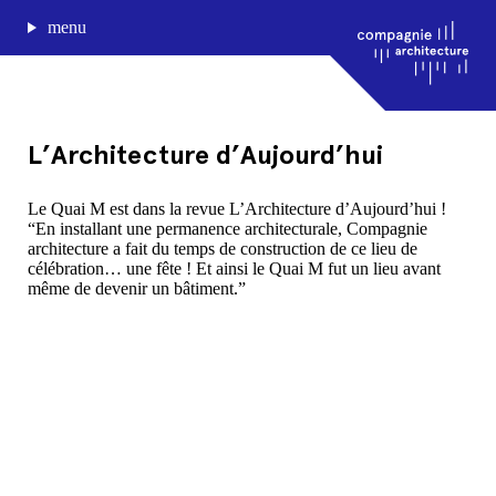
menu
L’Architecture d’Aujourd’hui
journal de bord
Le Quai M est dans la revue L’Architecture d’Aujourd’hui !
“En installant une permanence architecturale, Compagnie
projets
architecture a fait du temps de construction de ce lieu de
approche
célébration… une fête ! Et ainsi le Quai M fut un lieu avant
agence
même de devenir un bâtiment.”
Compagnie architecture
88, rue Lecocq 33000 Bordeaux
admin@compagnie-archi.fr
linkedin
instagram
facebook
mentions légales