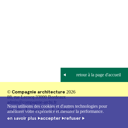
Compagnie architecture
©
2026
88, rue Lecocq 33000 Bordeaux
admin@compagnie-archi.fr
Nous utilisons des cookies et d'autres technologies pour
linkedin
instagram
facebook
améliorer votre expérience et mesurer la performance.
en savoir plus
accepter
refuser
mentions légales