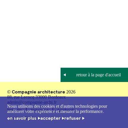
Compagnie architecture
©
2026
88, rue Lecocq 33000 Bordeaux
admin@compagnie-archi.fr
Nous utilisons des cookies et d'autres technologies pour
linkedin
instagram
facebook
améliorer votre expérience et mesurer la performance.
en savoir plus
accepter
refuser
mentions légales