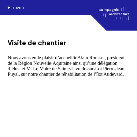
menu
Visite de chantier
journal de bord
Nous avons eu le plaisir d’accueillir Alain Rousset, président
de la Région Nouvelle-Aquitaine ainsi qu’une délégation
projets
d’élus, et M. Le Maire de Sainte-Livrade-sur-Lot Pierre-Jean
approche
Puyal, sur notre chantier de réhabilitation de l’îlot Audevard.
agence
Compagnie architecture
88, rue Lecocq 33000 Bordeaux
admin@compagnie-archi.fr
linkedin
instagram
facebook
mentions légales