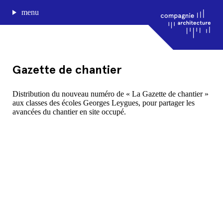
menu
Gazette de chantier
journal de bord
Distribution du nouveau numéro de « La Gazette de chantier »
aux classes des écoles Georges Leygues, pour partager les
projets
avancées du chantier en site occupé.
approche
agence
Compagnie architecture
88, rue Lecocq 33000 Bordeaux
admin@compagnie-archi.fr
linkedin
instagram
facebook
mentions légales