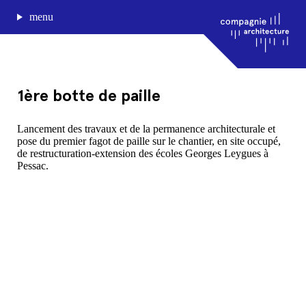
menu
1ère botte de paille
journal de bord
Lancement des travaux et de la permanence architecturale et
pose du premier fagot de paille sur le chantier, en site occupé,
projets
de restructuration-extension des écoles Georges Leygues à
approche
Pessac.
agence
Compagnie architecture
88, rue Lecocq 33000 Bordeaux
admin@compagnie-archi.fr
linkedin
instagram
facebook
mentions légales