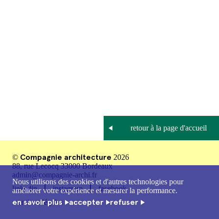
Compagnie architecture
©
2026
88, rue Lecocq 33000 Bordeaux
admin@compagnie-archi.fr
Nous utilisons des cookies et d'autres technologies pour
linkedin
instagram
facebook
améliorer votre expérience et mesurer la performance.
en savoir plus
accepter
refuser
mentions légales