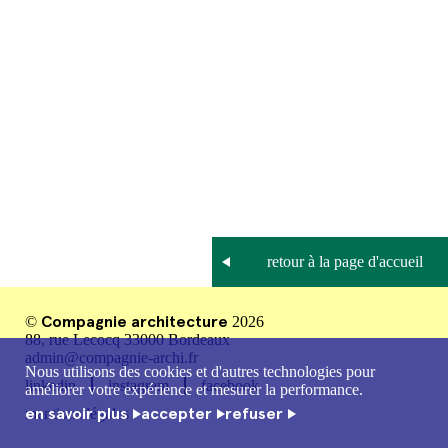
Compagnie architecture
©
2026
88, rue Lecocq 33000 Bordeaux
admin@compagnie-archi.fr
Nous utilisons des cookies et d'autres technologies pour
linkedin
instagram
facebook
améliorer votre expérience et mesurer la performance.
en savoir plus
accepter
refuser
mentions légales