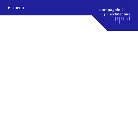
menu
journal de bord
projets
approche
agence
Compagnie architecture
88, rue Lecocq 33000 Bordeaux
admin@compagnie-archi.fr
linkedin
instagram
facebook
mentions légales