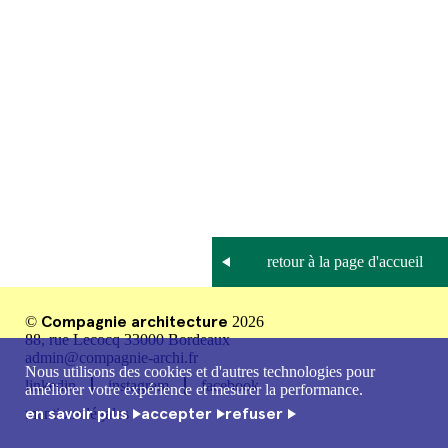
Compagnie architecture
©
2026
88, rue Lecocq 33000 Bordeaux
admin@compagnie-archi.fr
Nous utilisons des cookies et d'autres technologies pour
linkedin
instagram
facebook
améliorer votre expérience et mesurer la performance.
en savoir plus
accepter
refuser
mentions légales