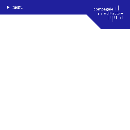
menu
journal de bord
projets
approche
agence
Compagnie architecture
88, rue Lecocq 33000 Bordeaux
admin@compagnie-archi.fr
linkedin
instagram
facebook
mentions légales