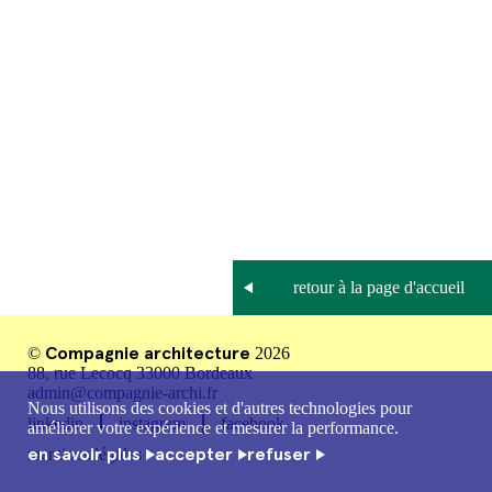
Compagnie architecture
©
2026
88, rue Lecocq 33000 Bordeaux
admin@compagnie-archi.fr
Nous utilisons des cookies et d'autres technologies pour
linkedin
instagram
facebook
améliorer votre expérience et mesurer la performance.
en savoir plus
accepter
refuser
mentions légales