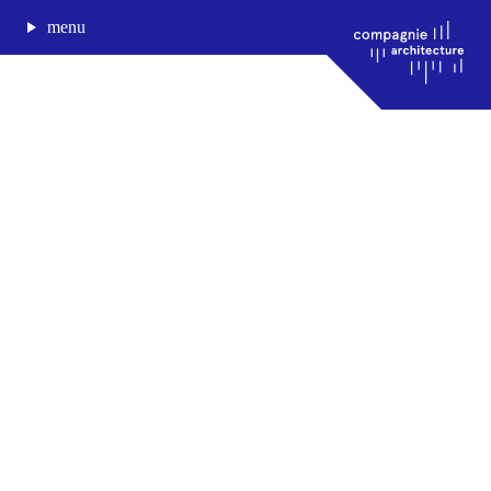
menu
journal de bord
projets
approche
agence
Compagnie architecture
88, rue Lecocq 33000 Bordeaux
admin@compagnie-archi.fr
linkedin
instagram
facebook
mentions légales