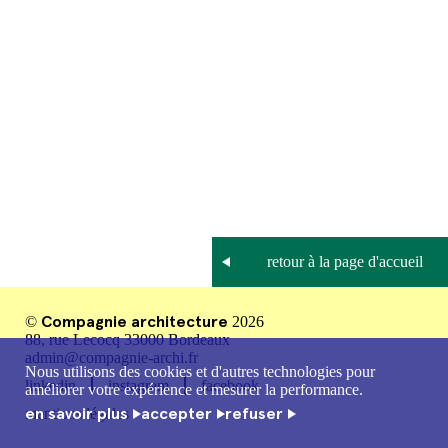
Compagnie architecture
©
2026
88, rue Lecocq 33000 Bordeaux
admin@compagnie-archi.fr
Nous utilisons des cookies et d'autres technologies pour
linkedin
instagram
facebook
améliorer votre expérience et mesurer la performance.
en savoir plus
accepter
refuser
mentions légales