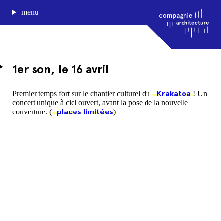
menu
1er son, le 16 avril
journal de bord
Krakatoa
Premier temps fort sur le chantier culturel du
! Un
concert unique à ciel ouvert, avant la pose de la nouvelle
projets
places limitées
couverture. (
)
approche
agence
Compagnie architecture
88, rue Lecocq 33000 Bordeaux
admin@compagnie-archi.fr
linkedin
instagram
facebook
mentions légales